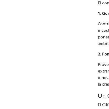
El co
1. Ge
Contr
inves
ponen
ámbit
2. Fo
Prove
extra
innov
la cr
Un 
El CI