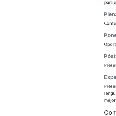
para 
Plen
Confe
Pone
Oport
Póst
Prese
Expe
Prese
lengua
mejor
Com