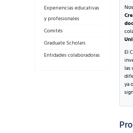
Nos
Experiencias educativas
Cre
y profesionales
doc
Comités
col
Uni
Graduate Scholars
El 
Entidades colaboradoras
inv
las
dif
ya 
sign
Pro