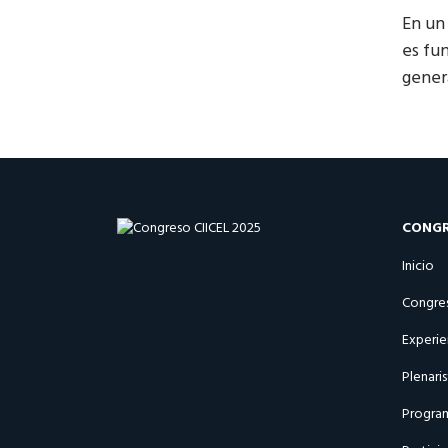
En un
es fu
gener
CONGR
Inicio
Congre
Experie
Plenaris
Progra